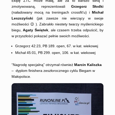
Ekipę ZTC może małą, ale za to bardzo silną i
zmotywowaną, reprezentowali
Grzegorz Słodki
(naładowany mocą na treningach crossfit’u) i
Michał
Leszczyński
(jak zawsze nie wierzący w swoje
możliwości 😉 ). Zabrakło niestety twarzy myślenickiego
biegu,
Agaty Świętek
, ale czasem trzeba odpuścić, by
w przyszłości pokazać pełnie swoich możliwości.
Grzegorz 42:23, PB 189. open, 67. w kat. wiekowej
Michał 45:01, PB 299. open, 106. w kat. wiekowej
“Nagrodę specjalną” otrzymał również
Marcin Kaliszka
– dyplom finishera zeszłorocznego cyklu Biegam w
Małopolsce.