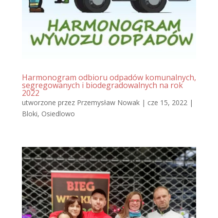
Harmonogram odbioru odpadów komunalnych,
segregowanych i biodegradowalnych na rok
2022
utworzone przez
Przemysław Nowak
|
cze 15, 2022
|
Bloki
,
Osiedlowo