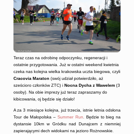
Teraz czas na odrobinę odpoczynku, regeneracji i
ostatnie przygotowania. Już w ostatni weekend kwietnia
czeka nas kolejna wielka krakowska uczta biegowa, czyli
Cracovia Maraton
(swój udział potwierdziło, aż
sześcioro członków ZTC) i
Nocna Dycha z Wawelem
(3
osoby). Na obie imprezy już teraz zapraszamy do
kibicowania, oj będzie się działo!
A za 3 miesiące kolejna, już trzecia, istnie letnia odsłona
Tour de Małopolska –
Summer Run
. Będzie to bieg na
dystansie 10km w Gródku nad Dunajcem z niemniej
zapierającymi dech widokami na jezioro Rożnowskie.