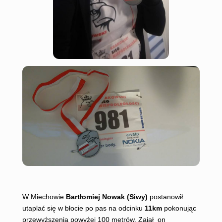
W Miechowie
Bartłomiej Nowak (Siwy)
postanowił
utaplać się w błocie po pas na odcinku
11km
pokonując
przewyższenia powyżej 100 metrów. Zajął on