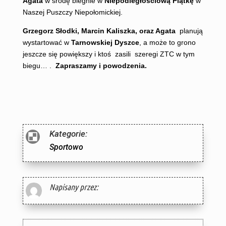
Agata
w środę biegnie w
Niepodległościową Piątkę
w
Naszej Puszczy Niepołomickiej.
Grzegorz Słodki, Marcin Kaliszka, oraz Agata
planują
wystartować w
Tarnowskiej
Dyszce
, a może to grono
jeszcze się powiększy i ktoś zasili szeregi ZTC w tym
biegu… .
Zapraszamy i powodzenia.
Kategorie:

Sportowo
Napisany przez: