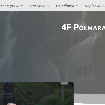
trona główna
Sportowo
Osiedlowo
Napisz do n
4F Półmara