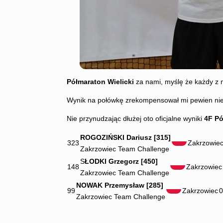
Półmaraton Wielicki
za nami, myślę że każdy z n
Wynik na połówkę zrekompensował mi pewien ni
Nie przynudzając dłużej oto oficjalne wyniki
4F Pó
ROGOZIŃSKI Dariusz [315]
323
Zakrzowie
Zakrzowiec Team Challenge
S
ŁODKI Grzegorz [450]
148
Zakrzowiec
Zakrzowiec Team Challenge
NOWAK Przemysław [285]
99
Zakrzowiec
0
Zakrzowiec Team Challenge