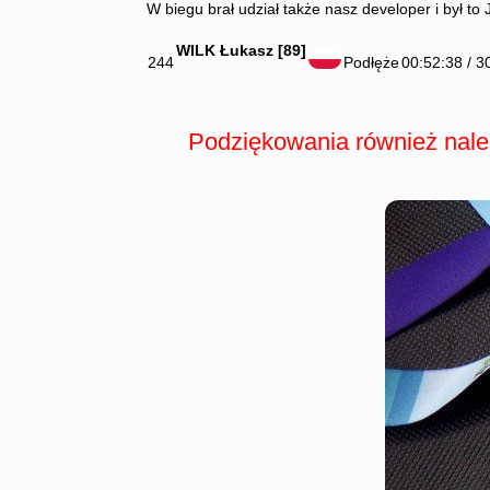
W biegu brał udział także nasz developer i był t
WILK Łukasz [89]
244
Podłęże
00:52:38 / 3
Podziękowania również należą