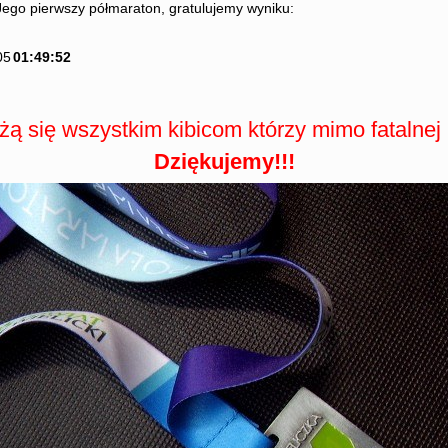
o Jego pierwszy półmaraton, gratulujemy wyniku:
05
01:49:52
 się wszystkim kibicom którzy mimo fatalnej p
Dziękujemy!!!