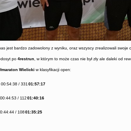
as jest bardzo zadowolony z wyniku, oraz wszyscy zrealizowali swoje c
edosyt po
4restrun
, w którym to może czas nie był zły ale daleki od rewe
łmaraton Wielicki
w klasyfikacji open:
c
00:54:38 / 331
01:57:17
00:44:53 / 112
01:40:16
0:44:44 / 108
01:35:25