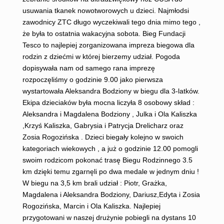
usuwania tkanek nowotworowych u dzieci. Najmłodsi
zawodnicy ZTC długo wyczekiwali tego dnia mimo tego ,
że była to ostatnia wakacyjna sobota. Bieg Fundacji
Tesco to najlepiej zorganizowana impreza biegowa dla
rodzin z dziećmi w której bierzemy udział. Pogoda
dopisywała nam od samego rana imprezę
rozpoczęliśmy o godzinie 9.00 jako pierwsza
wystartowała Aleksandra Bodziony w biegu dla 3-latków.
Ekipa dzieciaków była mocna liczyła 8 osobowy skład :
Aleksandra i Magdalena Bodziony , Julka i Ola Kaliszka
,Krzyś Kaliszka, Gabrysia i Patrycja Drelicharz oraz
Zosia Rogozińska . Dzieci biegały kolejno w swoich
kategoriach wiekowych , a już o godzinie 12.00 pomogli
swoim rodzicom pokonać trasę Biegu Rodzinnego 3.5
km dzięki temu zgarnęli po dwa medale w jednym dniu !
W biegu na 3,5 km brali udział : Piotr, Grażka,
Magdalena i Aleksandra Bodziony, Dariusz,Edyta i Zosia
Rogozińska, Marcin i Ola Kaliszka. Najlepiej
przygotowani w naszej drużynie pobiegli na dystans 10