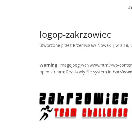
S
logop-zakrzowiec
utworzone przez
Przemysław Nowak
|
wrz 18, 
Warning
: imagejpeg(/var/www/html//wp-conten
open stream: Read-only file system in
/var/www