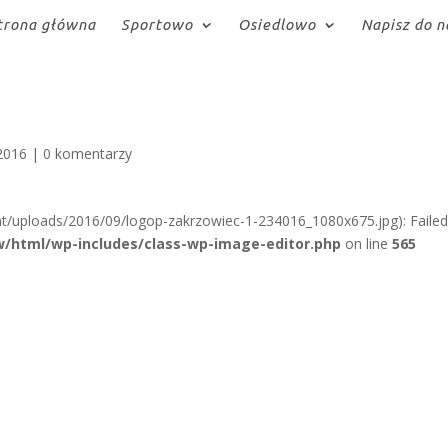
trona główna
Sportowo
Osiedlowo
Napisz do n
2016
|
0 komentarzy
t/uploads/2016/09/logop-zakrzowiec-1-234016_1080x675.jpg): Failed
/html/wp-includes/class-wp-image-editor.php
on line
565