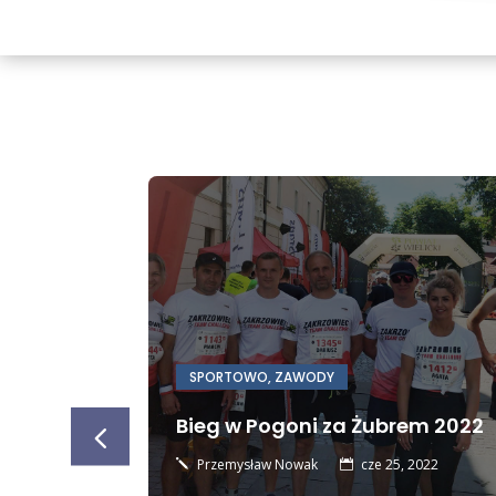
SPORTOWO
,
ZAWODY
i,
Bieg w Pogoni za Żubrem 2022
egłości
Przemysław Nowak
cze 25, 2022
j

ŁO-