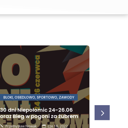
BLOKI
,
OSIEDLOWO
,
SPORTOWO
,
ZAWODY
BLOKI
,
OSI
30 dni Niepołomic 24-26.06
Harmon
oraz Bieg w pogoni za żubrem
odpadó
segrego
Przemysław Nowak
cze 16, 2022
j
