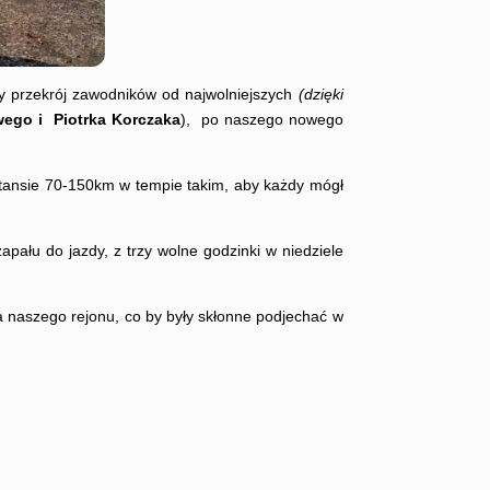
y przekrój zawodników od najwolniejszych
(dzięki
wego i Piotrka Korczaka
), po naszego nowego
ystansie 70-150km w tempie takim, aby każdy mógł
ału do jazdy, z trzy wolne godzinki w niedziele
a naszego rejonu, co by były skłonne podjechać w