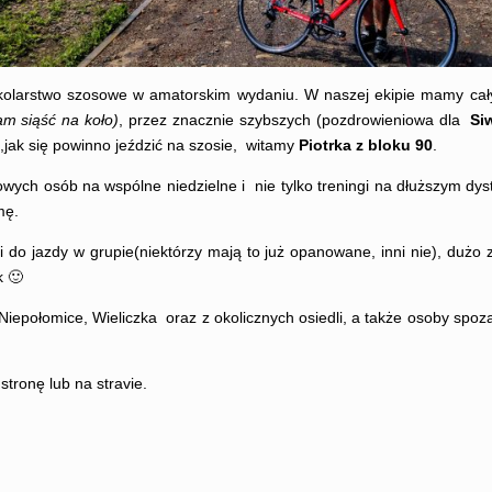
kolarstwo szosowe w amatorskim wydaniu. W naszej ekipie mamy cał
m siąść na koło)
, przez znacznie szybszych (pozdrowieniowa dla
Si
ć,jak się powinno jeździć na szosie, witamy
Piotrka z bloku 90
.
owych osób na wspólne niedzielne i nie tylko treningi na dłuższym d
mę.
jazdy w grupie(niektórzy mają to już opanowane, inni nie), dużo zap
k 🙂
Niepołomice, Wieliczka oraz z okolicznych osiedli, a także osoby spoz
stronę lub na stravie.