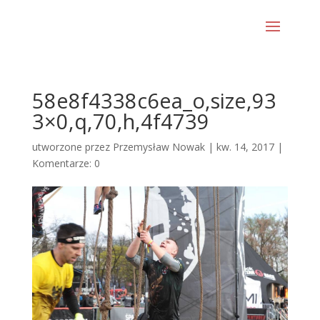
58e8f4338c6ea_o,size,93
3×0,q,70,h,4f4739
utworzone przez
Przemysław Nowak
|
kw. 14, 2017
|
Komentarze: 0