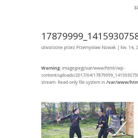
S
17879999_141593075
utworzone przez
Przemysław Nowak
|
kw. 14, 
Warning
: imagejpeg(/var/www/html//wp-
content/uploads/2017/04/17879999_141593075
stream: Read-only file system in
/var/www/htm