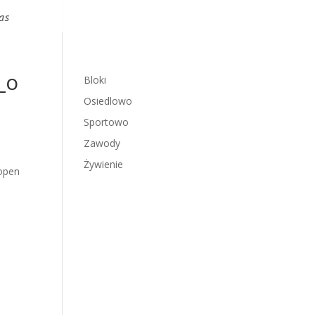
as
_o
Bloki
Osiedlowo
Sportowo
Zawody
Żywienie
open