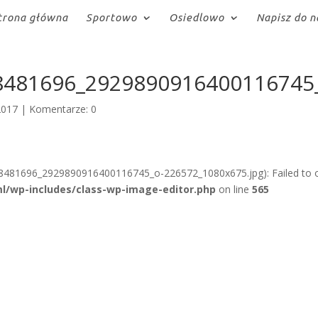
trona główna
Sportowo
Osiedlowo
Napisz do n
8481696_2929890916400116745
2017
|
Komentarze: 0
8481696_2929890916400116745_o-226572_1080x675.jpg): Failed to 
l/wp-includes/class-wp-image-editor.php
on line
565