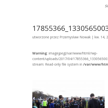
S
17855366_133056500
utworzone przez
Przemysław Nowak
|
kw. 14, 
Warning
: imagejpeg(/var/www/html//wp-
content/uploads/2017/04/17855366_133056500
stream: Read-only file system in
/var/www/htm