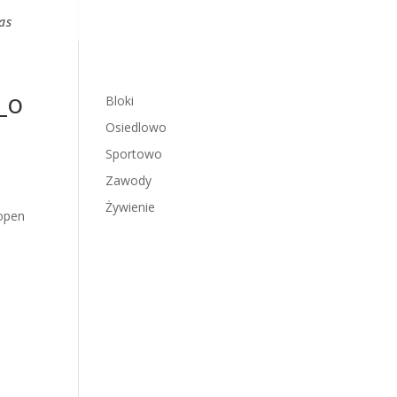
as
_o
Bloki
Osiedlowo
Sportowo
Zawody
Żywienie
open