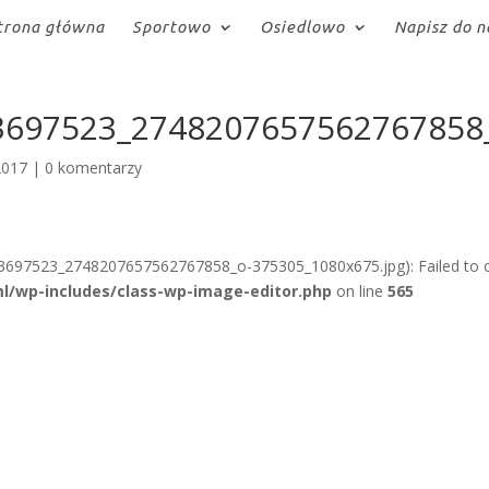
trona główna
Sportowo
Osiedlowo
Napisz do n
3697523_2748207657562767858
2017
|
0 komentarzy
3697523_2748207657562767858_o-375305_1080x675.jpg): Failed to 
l/wp-includes/class-wp-image-editor.php
on line
565