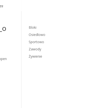
as
_o
Bloki
Osiedlowo
Sportowo
Zawody
Żywienie
open