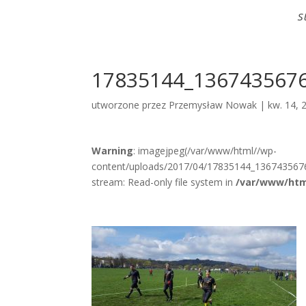
S
17835144_136743567
utworzone przez
Przemysław Nowak
|
kw. 14, 
Warning
: imagejpeg(/var/www/html//wp-
content/uploads/2017/04/17835144_136743567
stream: Read-only file system in
/var/www/htm