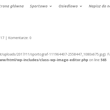
trona główna
Sportowo
Osiedlowo
Napisz do n
7
017
|
Komentarze: 0
t/uploads/2017/11/sportograf-111964407-2558447_1080x675.jpg): Fa
www/html/wp-includes/class-wp-image-editor.php
on line
565