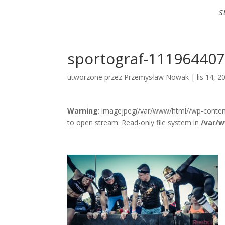
S
sportograf-11196440
utworzone przez
Przemysław Nowak
|
lis 14, 2
Warning
: imagejpeg(/var/www/html//wp-conten
to open stream: Read-only file system in
/var/