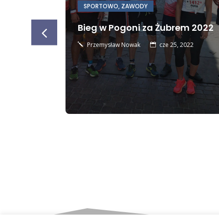
SPORTOWO
,
ZAWODY
i,
Bieg w Pogoni za Żubrem 2022
egłości
Przemysław Nowak
cze 25, 2022
j

ŁO-