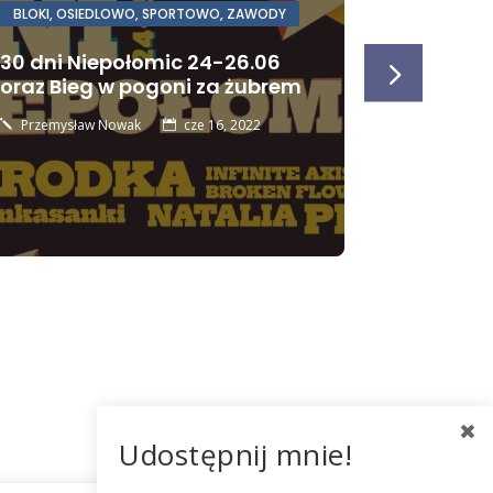
BLOKI
,
OSIEDLOWO
,
SPORTOWO
,
ZAWODY
BLOKI
,
OSI
30 dni Niepołomic 24-26.06
Harmon
oraz Bieg w pogoni za żubrem
odpadó
segrego
Przemysław Nowak
cze 16, 2022
j

biodegr
2022
Przemysł
j
Udostępnij mnie!