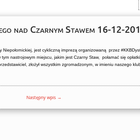
owego nad Czarnym Stawem 16-12-20
iepołomickiej, jest cykliczną imprezą organizowaną przez #KKBDysta
 tym nastrojowym miejscu, jakim jest Czarny Staw, połamać się opłatk
przedstawiciel, złożył wszystkim zgromadzonym, w imieniu naszego klu
Następny wpis
→