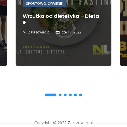
SPORTOWO
,
ŻYWIENIE
Wrzutka od dietetyka – Dieta
IF
Zakrzowiec.pl
cze 17, 2022
j

Copyright © 2022 Zakrzowiec.pl