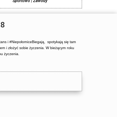
Sportowo
|
Zawody
18
ns i #NiepołomiceBiegają, spotykają się tam
iem i złożyć sobie życzenia. W bieżącym roku
bu życzenia.