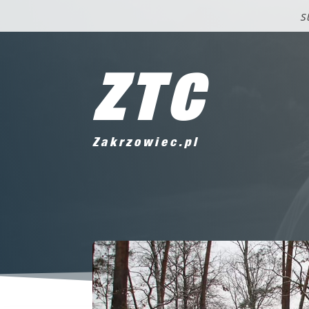
S
ZTC
Zakrzowiec.pl