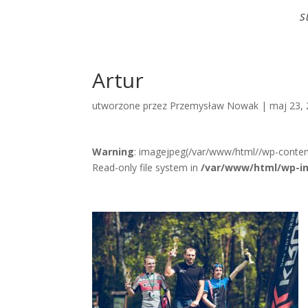
S
Artur
utworzone przez
Przemysław Nowak
|
maj 23,
Warning
: imagejpeg(/var/www/html//wp-conten
Read-only file system in
/var/www/html/wp-in