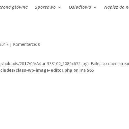
trona główna
Sportowo
Osiedlowo
Napisz do n
 2017
|
Komentarze: 0
t/uploads/2017/05/Artur-333102_1080x675.jpg): Failed to open strea
cludes/class-wp-image-editor.php
on line
565