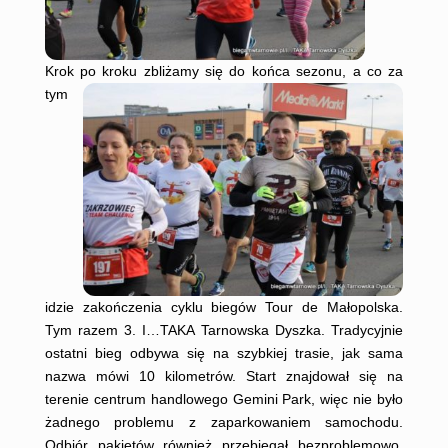
Krok po kroku zbliżamy się do końca sezonu, a co za
tym
idzie zakończenia cyklu biegów Tour de Małopolska.
Tym razem 3. I…TAKA Tarnowska Dyszka. Tradycyjnie
ostatni bieg odbywa się na szybkiej trasie, jak sama
nazwa mówi 10 kilometrów. Start znajdował się na
terenie centrum handlowego Gemini Park, więc nie było
żadnego problemu z zaparkowaniem samochodu.
Odbiór pakietów również przebiegał bezproblemowo.