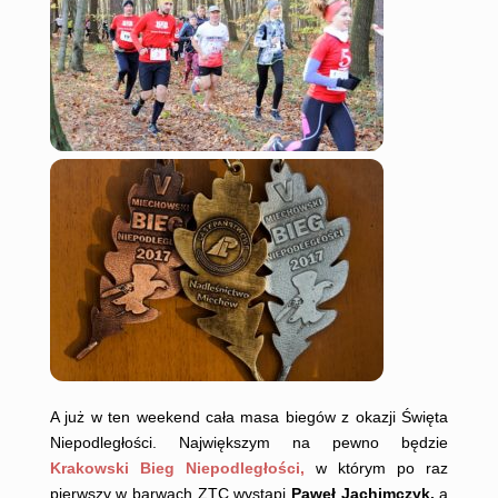
A już w ten weekend cała masa biegów z okazji Święta
Niepodległości. Największym na pewno będzie
Krakowski Bieg Niepodległości,
w którym po raz
pierwszy w barwach ZTC wystąpi
Paweł Jachimczyk,
a