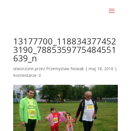
13177700_118834377452
3190_7885359775484551
639_n
utworzone przez
Przemysław Nowak
|
maj 18, 2016
|
Komentarze: 0