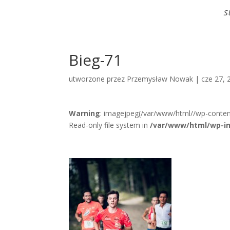
S
Bieg-71
utworzone przez
Przemysław Nowak
|
cze 27, 
Warning
: imagejpeg(/var/www/html//wp-conten
Read-only file system in
/var/www/html/wp-in