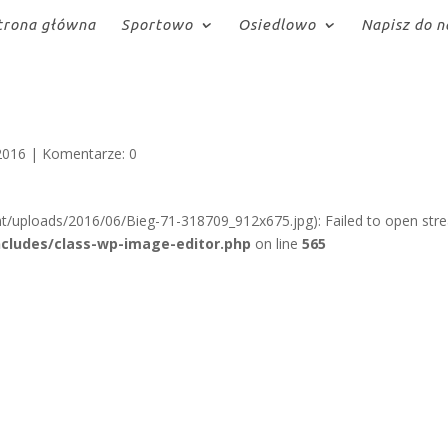
trona główna
Sportowo
Osiedlowo
Napisz do n
2016
|
Komentarze: 0
t/uploads/2016/06/Bieg-71-318709_912x675.jpg): Failed to open str
cludes/class-wp-image-editor.php
on line
565