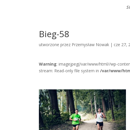
S
Bieg-58
utworzone przez
Przemysław Nowak
|
cze 27, 
Warning
: imagejpeg(/var/www/html//wp-conten
stream: Read-only file system in
/var/www/htm