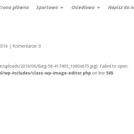
trona główna
Sportowo
Osiedlowo
Napisz do n
2016
|
Komentarze: 0
t/uploads/2016/06/Bieg-58-417405_1080x675.jpg): Failed to open
l/wp-includes/class-wp-image-editor.php
on line
565