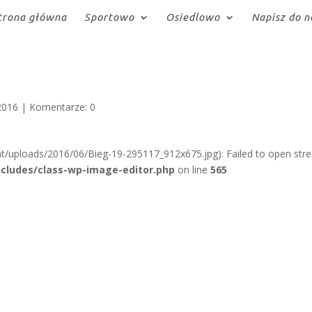
trona główna
Sportowo
Osiedlowo
Napisz do n
2016
|
Komentarze: 0
t/uploads/2016/06/Bieg-19-295117_912x675.jpg): Failed to open str
cludes/class-wp-image-editor.php
on line
565