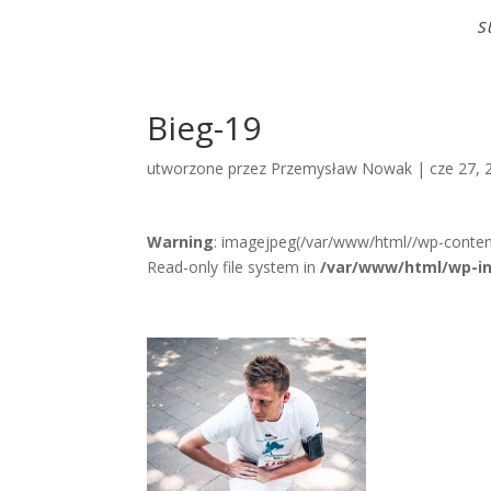
S
Bieg-19
utworzone przez
Przemysław Nowak
|
cze 27, 
Warning
: imagejpeg(/var/www/html//wp-conten
Read-only file system in
/var/www/html/wp-in