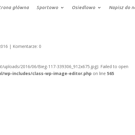
trona główna
Sportowo
Osiedlowo
Napisz do n
2016
|
Komentarze: 0
t/uploads/2016/06/Bieg-117-339306_912x675.jpg): Failed to open
l/wp-includes/class-wp-image-editor.php
on line
565