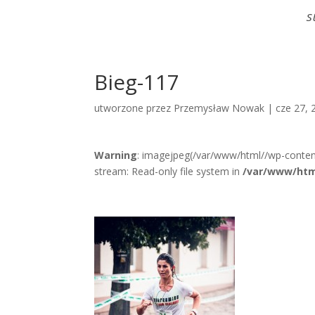
S
Bieg-117
utworzone przez
Przemysław Nowak
|
cze 27, 
Warning
: imagejpeg(/var/www/html//wp-conten
stream: Read-only file system in
/var/www/htm