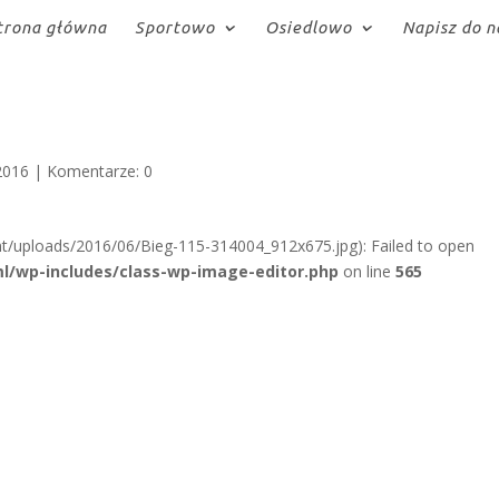
trona główna
Sportowo
Osiedlowo
Napisz do n
2016
|
Komentarze: 0
t/uploads/2016/06/Bieg-115-314004_912x675.jpg): Failed to open
l/wp-includes/class-wp-image-editor.php
on line
565