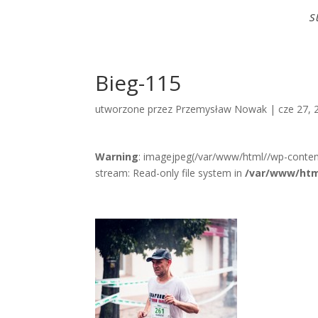
S
Bieg-115
utworzone przez
Przemysław Nowak
|
cze 27, 
Warning
: imagejpeg(/var/www/html//wp-conten
stream: Read-only file system in
/var/www/htm