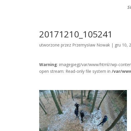
S
20171210_105241
utworzone przez
Przemysław Nowak
|
gru 10, 
Warning
: imagejpeg(/var/www/html//wp-conte
open stream: Read-only file system in
/var/www