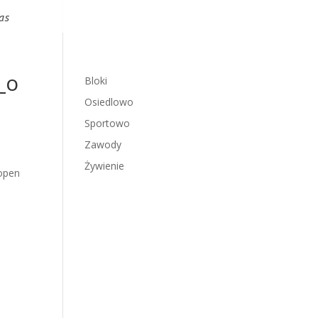
as
_o
Bloki
Osiedlowo
Sportowo
Zawody
Żywienie
open