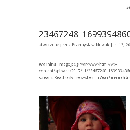
S
23467248_169939486
utworzone przez
Przemysław Nowak
|
lis 12, 2
Warning
: imagejpeg(/var/www/html//wp-
content/uploads/2017/11/23467248_169939486
stream: Read-only file system in
/var/www/htm