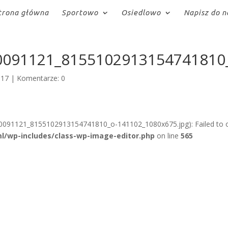
trona główna
Sportowo
Osiedlowo
Napisz do n
0091121_8155102913154741810
017
|
Komentarze: 0
0091121_8155102913154741810_o-141102_1080x675.jpg): Failed to 
l/wp-includes/class-wp-image-editor.php
on line
565