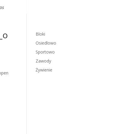
as
_o
Bloki
Osiedlowo
Sportowo
Zawody
Żywienie
open