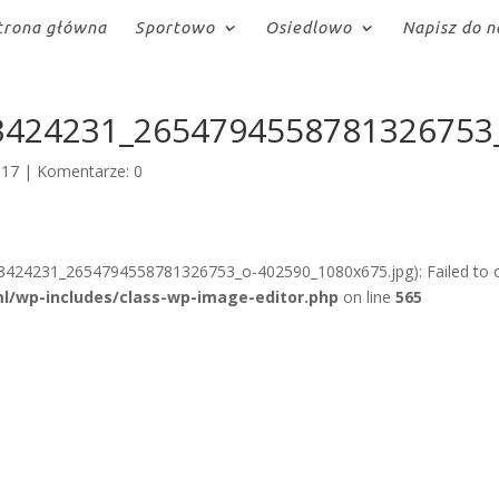
trona główna
Sportowo
Osiedlowo
Napisz do n
3424231_2654794558781326753
017
|
Komentarze: 0
3424231_2654794558781326753_o-402590_1080x675.jpg): Failed to 
l/wp-includes/class-wp-image-editor.php
on line
565