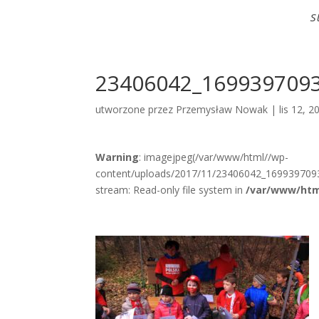
S
23406042_169939709
utworzone przez
Przemysław Nowak
|
lis 12, 2
Warning
: imagejpeg(/var/www/html//wp-
content/uploads/2017/11/23406042_169939709
stream: Read-only file system in
/var/www/htm