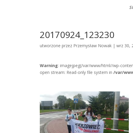
S
20170924_123230
utworzone przez
Przemysław Nowak
|
wrz 30, 
Warning
: imagejpeg(/var/www/html//wp-conte
open stream: Read-only file system in
/var/www