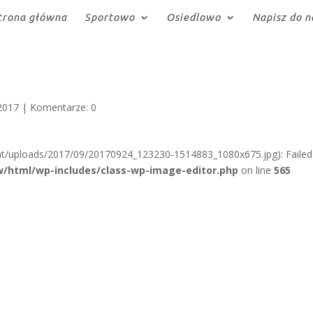
trona główna
Sportowo
Osiedlowo
Napisz do n
2017
|
Komentarze: 0
nt/uploads/2017/09/20170924_123230-1514883_1080x675.jpg): Failed
/html/wp-includes/class-wp-image-editor.php
on line
565