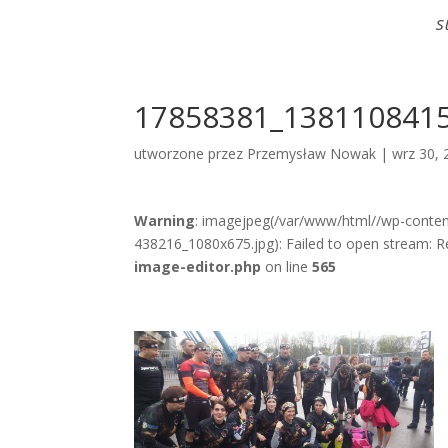
S
17858381_138110841
utworzone przez
Przemysław Nowak
|
wrz 30, 
Warning
: imagejpeg(/var/www/html//wp-cont
438216_1080x675.jpg): Failed to open stream: Re
image-editor.php
on line
565