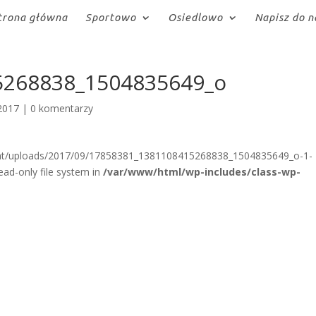
trona główna
Sportowo
Osiedlowo
Napisz do n
5268838_1504835649_o
2017
|
0 komentarzy
ent/uploads/2017/09/17858381_1381108415268838_1504835649_o-1-
ad-only file system in
/var/www/html/wp-includes/class-wp-