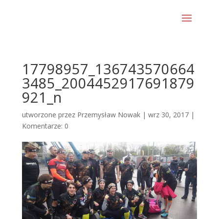
17798957_136743570664
3485_2004452917691879
921_n
utworzone przez
Przemysław Nowak
|
wrz 30, 2017
|
Komentarze: 0