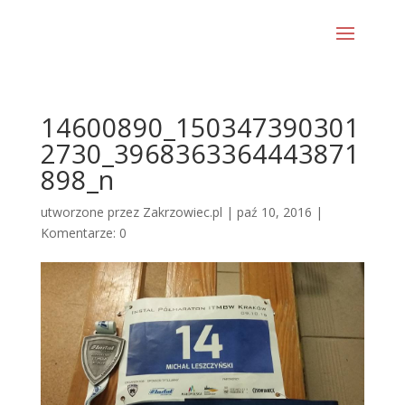
14600890_150347390301
2730_3968363364443871
898_n
utworzone przez
Zakrzowiec.pl
|
paź 10, 2016
|
Komentarze: 0