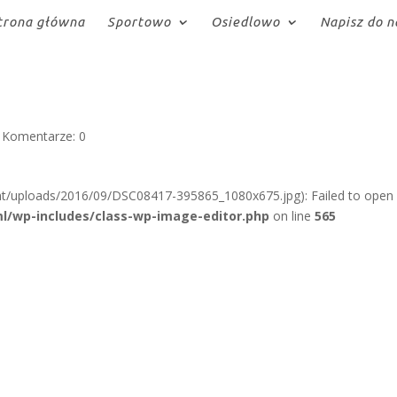
trona główna
Sportowo
Osiedlowo
Napisz do n
|
Komentarze: 0
nt/uploads/2016/09/DSC08417-395865_1080x675.jpg): Failed to open
l/wp-includes/class-wp-image-editor.php
on line
565