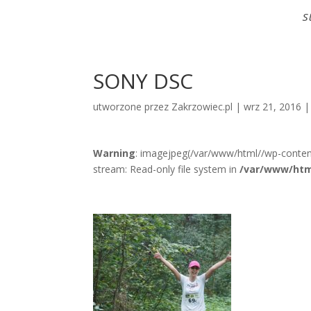
S
SONY DSC
utworzone przez
Zakrzowiec.pl
|
wrz 21, 2016
Warning
: imagejpeg(/var/www/html//wp-conte
stream: Read-only file system in
/var/www/htm