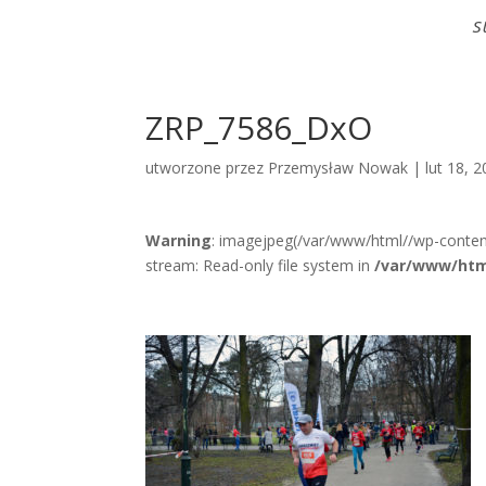
S
ZRP_7586_DxO
utworzone przez
Przemysław Nowak
|
lut 18, 
Warning
: imagejpeg(/var/www/html//wp-conte
stream: Read-only file system in
/var/www/htm