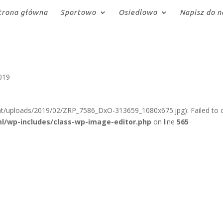
trona główna
Sportowo
Osiedlowo
Napisz do n
2019
nt/uploads/2019/02/ZRP_7586_DxO-313659_1080x675.jpg): Failed to
l/wp-includes/class-wp-image-editor.php
on line
565