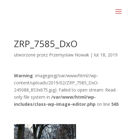
ZRP_7585_DxO
utworzone przez
Przemysław Nowak
|
lut 18, 2019
Warning
: imagejpeg(/var/www/html//wp-
content/uploads/2019/02/ZRP_7585_DxO-
245088_853x675.jpg): Failed to open stream: Read-
only file system in
/var/www/html/wp-
includes/class-wp-image-editor.php
on line
565