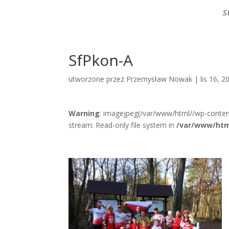
S
SfPkon-A
utworzone przez
Przemysław Nowak
|
lis 16, 2
Warning
: imagejpeg(/var/www/html//wp-conten
stream: Read-only file system in
/var/www/htm