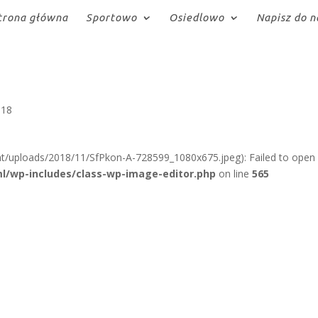
trona główna
Sportowo
Osiedlowo
Napisz do n
018
t/uploads/2018/11/SfPkon-A-728599_1080x675.jpeg): Failed to open
l/wp-includes/class-wp-image-editor.php
on line
565