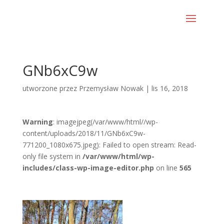
GNb6xC9w
utworzone przez
Przemysław Nowak
|
lis 16, 2018
Warning
: imagejpeg(/var/www/html//wp-
content/uploads/2018/11/GNb6xC9w-
771200_1080x675.jpeg): Failed to open stream: Read-
only file system in
/var/www/html/wp-
includes/class-wp-image-editor.php
on line
565