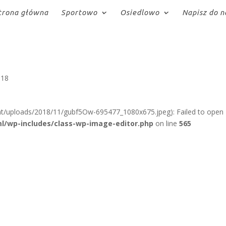
trona główna
Sportowo
Osiedlowo
Napisz do n
018
nt/uploads/2018/11/gubf5Ow-695477_1080x675.jpeg): Failed to open
l/wp-includes/class-wp-image-editor.php
on line
565