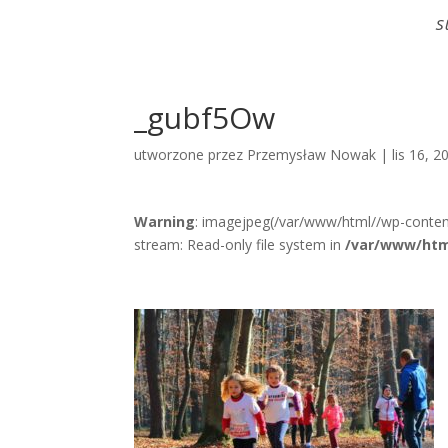
S
_gubf5Ow
utworzone przez
Przemysław Nowak
|
lis 16, 2
Warning
: imagejpeg(/var/www/html//wp-conte
stream: Read-only file system in
/var/www/htm