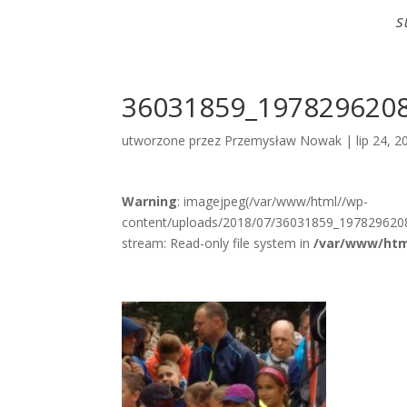
S
36031859_197829620
utworzone przez
Przemysław Nowak
|
lip 24, 2
Warning
: imagejpeg(/var/www/html//wp-
content/uploads/2018/07/36031859_197829620
stream: Read-only file system in
/var/www/htm