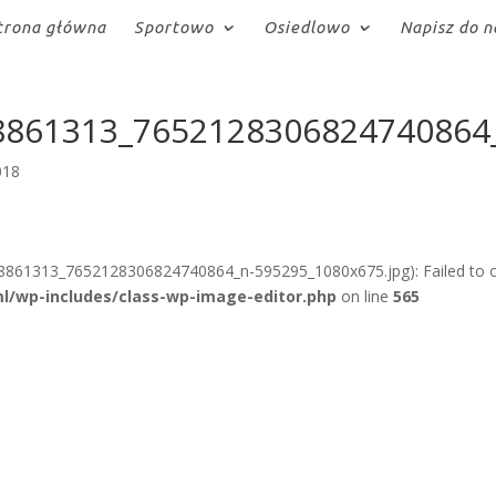
trona główna
Sportowo
Osiedlowo
Napisz do n
8861313_7652128306824740864
018
8861313_7652128306824740864_n-595295_1080x675.jpg): Failed to 
l/wp-includes/class-wp-image-editor.php
on line
565