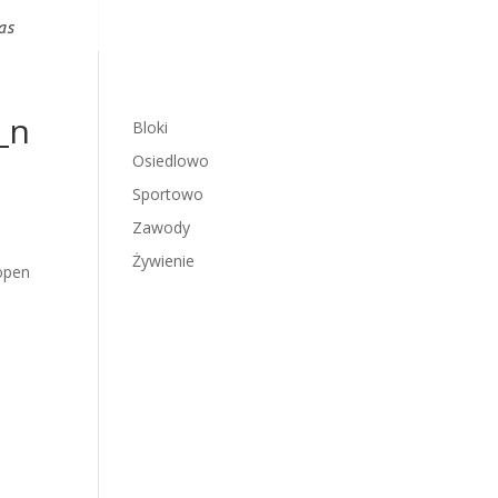
as
_n
Bloki
Osiedlowo
Sportowo
Zawody
Żywienie
open