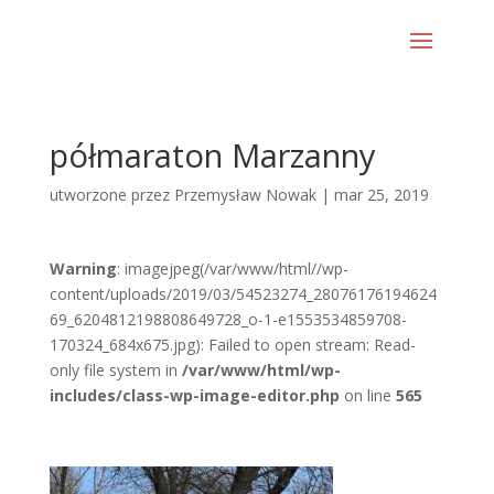
półmaraton Marzanny
utworzone przez
Przemysław Nowak
|
mar 25, 2019
Warning
: imagejpeg(/var/www/html//wp-
content/uploads/2019/03/54523274_28076176194624
69_6204812198808649728_o-1-e1553534859708-
170324_684x675.jpg): Failed to open stream: Read-
only file system in
/var/www/html/wp-
includes/class-wp-image-editor.php
on line
565