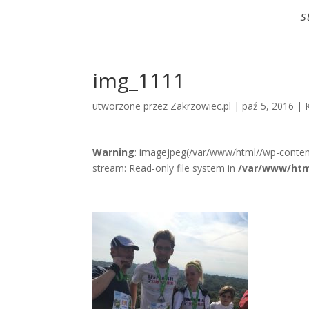
S
img_1111
utworzone przez
Zakrzowiec.pl
|
paź 5, 2016
|
Warning
: imagejpeg(/var/www/html//wp-conten
stream: Read-only file system in
/var/www/htm