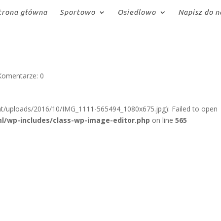
trona główna
Sportowo
Osiedlowo
Napisz do n
Komentarze: 0
t/uploads/2016/10/IMG_1111-565494_1080x675.jpg): Failed to open
l/wp-includes/class-wp-image-editor.php
on line
565